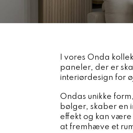
I vores Onda kollek
paneler, der er ska
interiørdesign for ø
Ondas unikke form, 
bølger, skaber en i
effekt og kan være
at fremhæve et rum