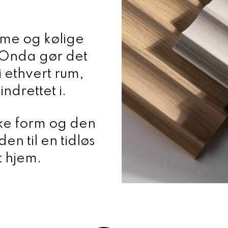
rme og kølige
a Onda gør det
i ethvert rum,
indrettet i.
ke form og den
en til en tidløs
t hjem.