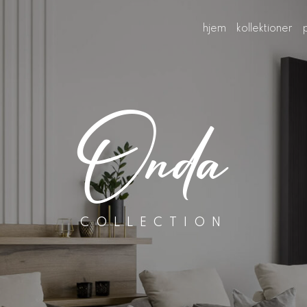
hjem
kollektioner
Onda
COLLECTION