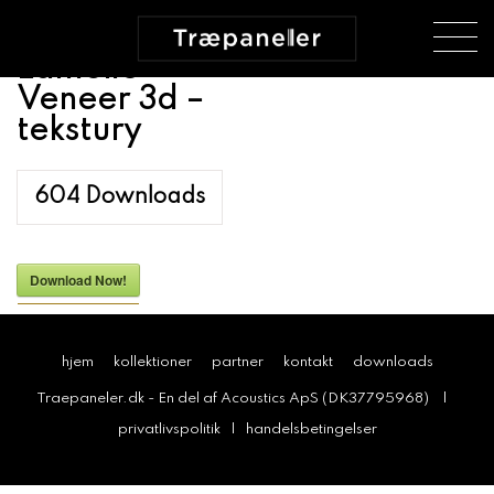
Lamelio
Veneer 3d –
tekstury
604
Downloads
Download Now!
hjem
kollektioner
partner
kontakt
downloads
Traepaneler.dk - En del af Acoustics ApS (DK37795968) |
privatlivspolitik
|
handelsbetingelser